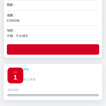
戰隊：
遊戲：
ESRONE
地區：
中國 - 不分城市
等級
LV.
新人選手
1
初入賽場
成長進度
0%