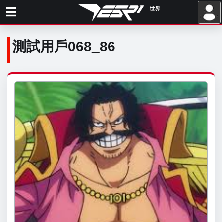
世界
.
測試用戶068_86