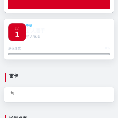
等級
LV.
新人選手
1
初入賽場
成長進度
0%
雷卡
無