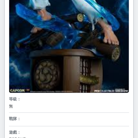
等級：
無
戰隊：
遊戲：