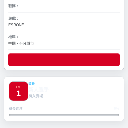
戰隊：
遊戲：
ESRONE
地區：
中國 - 不分城市
等級
LV.
新人選手
1
初入賽場
成長進度
0%