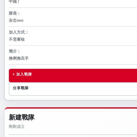
中國 /
隊長：
杂念ovo
加入方式：
不需審核
簡介：
撸啊撸高手
+ 加入戰隊
分享戰隊
新建戰隊
剛剛成立