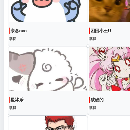
杂念ovo
困困小王U
隊長
隊員
星冰乐.
破破的
隊員
隊員