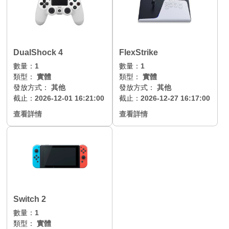
DualShock 4
FlexStrike
數量：
1
數量：
1
類型：
實體
類型：
實體
發放方式：
其他
發放方式：
其他
截止：
2026-12-01 16:21:00
截止：
2026-12-27 16:17:00
查看詳情
查看詳情
Switch 2
數量：
1
類型：
實體