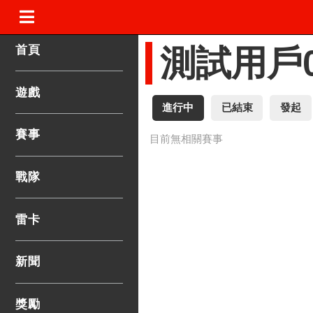
.
首頁
測試用戶0
遊戲
進行中
已結束
發起
賽事
目前無相關賽事
戰隊
雷卡
新聞
獎勵