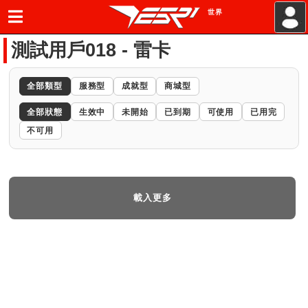
世界
.
測試用戶018 - 雷卡
全部類型
服務型
成就型
商城型
全部狀態
生效中
未開始
已到期
可使用
已用完
不可用
載入更多